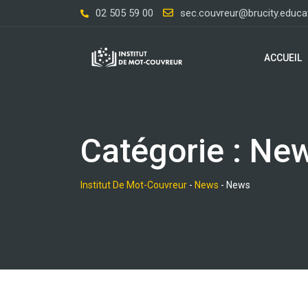
Skip
02 505 59 00
sec.couvreur@brucity.educa
to
content
ACCUEIL
Catégorie :
Ne
Institut De Mot-Couvreur
-
News
-
News