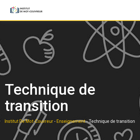
Skip
to
content
Technique de
transition
Institut De Mot-Couvreur
-
Enseignement
-
Technique de transition