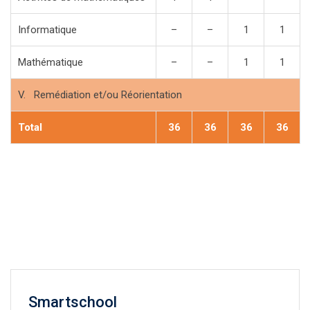
Informatique
–
–
1
1
Mathématique
–
–
1
1
V. Remédiation et/ou Réorientation
Total
36
36
36
36
Smartschool