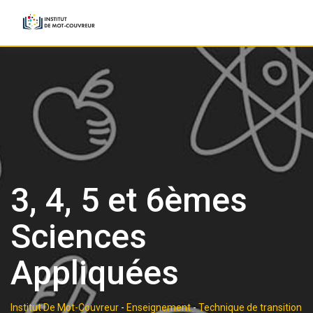
Skip
to
content
3, 4, 5 et 6èmes
Sciences
Appliquées
Institut De Mot-Couvreur
-
Enseignement
-
Technique de transition