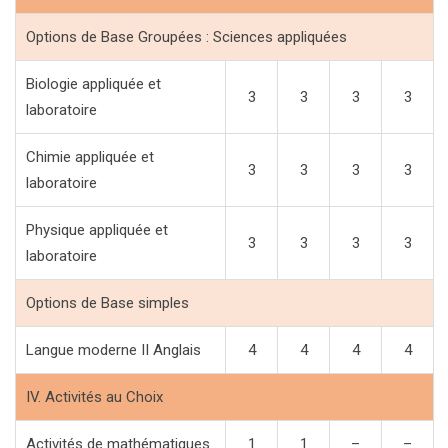
Options de Base Groupées : Sciences appliquées
Biologie appliquée et
3
3
3
3
laboratoire
Chimie appliquée et
3
3
3
3
laboratoire
Physique appliquée et
3
3
3
3
laboratoire
Options de Base simples
Langue moderne II Anglais
4
4
4
4
IV. Activités au Choix
Activités de mathématiques
1
1
–
–