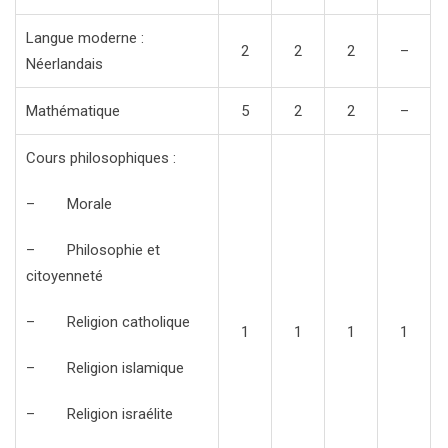
Langue moderne :
2
2
2
–
Néerlandais
Mathématique
5
2
2
–
Cours philosophiques :
– Morale
– Philosophie et
citoyenneté
– Religion catholique
1
1
1
1
– Religion islamique
– Religion israélite