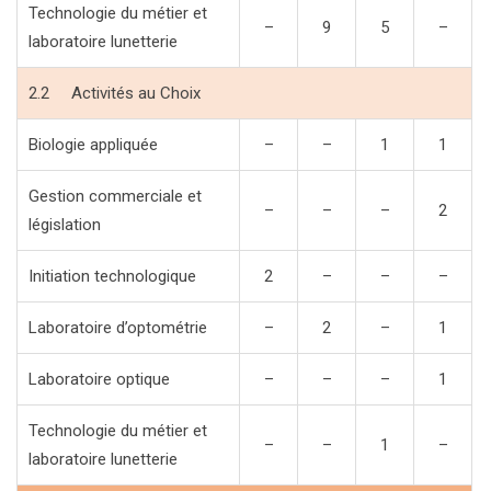
Technologie du métier et
–
9
5
–
laboratoire lunetterie
2.2 Activités au Choix
Biologie appliquée
–
–
1
1
Gestion commerciale et
–
–
–
2
législation
Initiation technologique
2
–
–
–
Laboratoire d’optométrie
–
2
–
1
Laboratoire optique
–
–
–
1
Technologie du métier et
–
–
1
–
laboratoire lunetterie