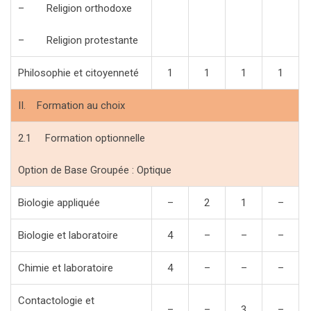
– Religion orthodoxe
– Religion protestante
Philosophie et citoyenneté
1
1
1
1
II. Formation au choix
2.1 Formation optionnelle
Option de Base Groupée : Optique
Biologie appliquée
–
2
1
–
Biologie et laboratoire
4
–
–
–
Chimie et laboratoire
4
–
–
–
Contactologie et
–
–
3
–