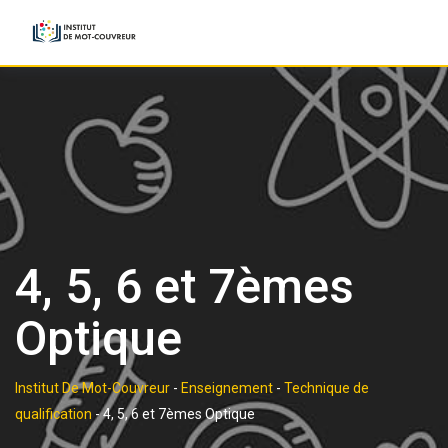
Skip
to
content
4, 5, 6 et 7èmes
Optique
Institut De Mot-Couvreur
-
Enseignement
-
Technique de
qualification
-
4, 5, 6 et 7èmes Optique