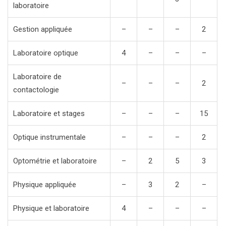
laboratoire
Gestion appliquée
–
–
–
2
Laboratoire optique
4
–
–
–
Laboratoire de
–
–
–
2
contactologie
Laboratoire et stages
–
–
–
15
Optique instrumentale
–
–
–
2
Optométrie et laboratoire
–
2
5
3
Physique appliquée
–
3
2
–
Physique et laboratoire
4
–
–
–