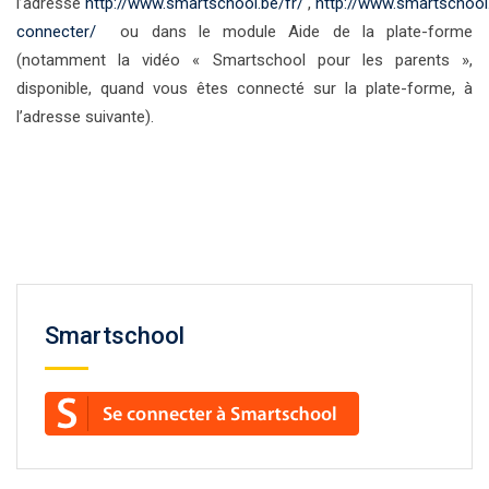
l’adresse
http://www.smartschool.be/fr/
,
http://www.sm
a
rtschool
connecter/
ou dans le module Aide de la plate-forme
(notamment la vidéo «
Smartschool
pour les parents »,
disponible, quand vous êtes connecté sur la plate-forme, à
l’adresse suivante).
Smartschool