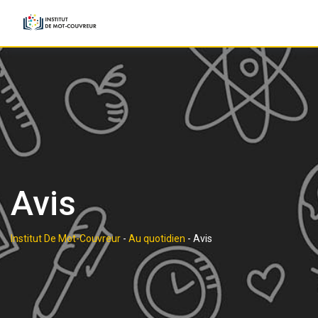
Skip
to
content
Avis
Institut De Mot-Couvreur
-
Au quotidien
-
Avis