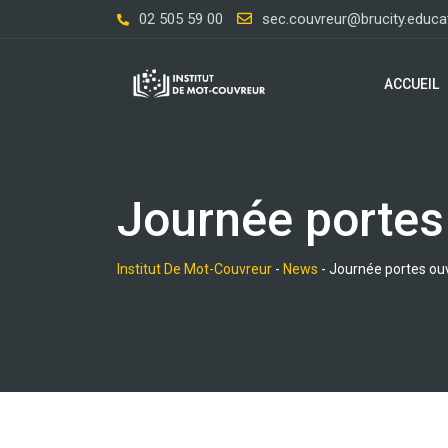
Skip
02 505 59 00
sec.couvreur@brucity.educa
to
content
ACCUEIL
Journée portes
Institut De Mot-Couvreur
-
News
-
Journée portes ou