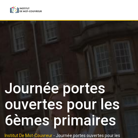
Skip
to
content
Journée portes
ouvertes pour les
6èmes primaires
Institut De Mot-Couvreur
-
Journée portes ouvertes pour les