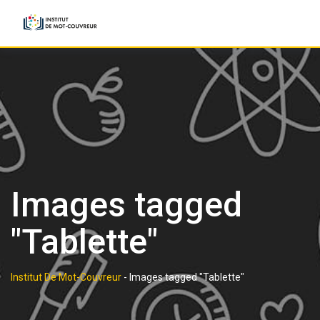
Skip
to
content
Images tagged
"Tablette"
Institut De Mot-Couvreur
-
Images tagged "Tablette"