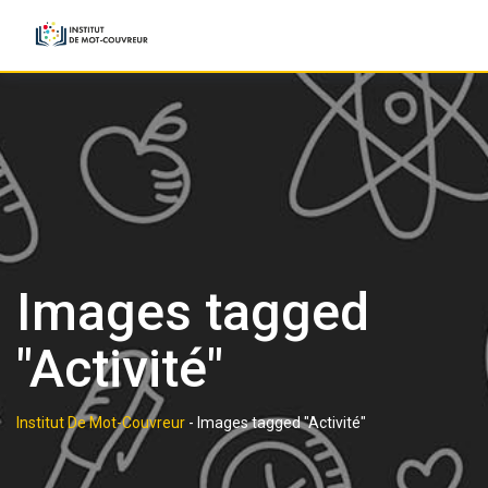
Skip
to
content
Images tagged
"Activité"
Institut De Mot-Couvreur
-
Images tagged "Activité"